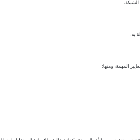
الشبكة.
 به.
يير المهمة، ومنها: