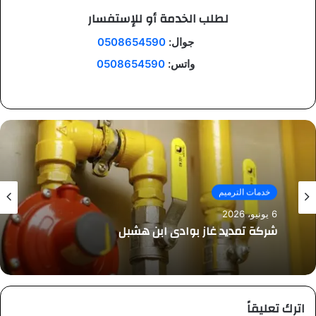
لطلب الخدمة أو للإستفسار
جوال:
0508654590
واتس:
0508654590
خدمات الترميم
6 يونيو، 2026
شركة تمديد غاز بوادي ابن هشبل
اترك تعليقاً