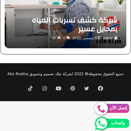
شركة كشف تسربات المياه
بمحايل عسير
Admin
6 ديسمبر، 2023
0
97
جميع الحقوق محفوظة© 2022 لشركة ملك تصميم وتسويق Abo Rodina
فيسبوك
تويتر
بينتيريست
يوتيوب
انستقرام
TikTok
إتصل الآن
واتساب