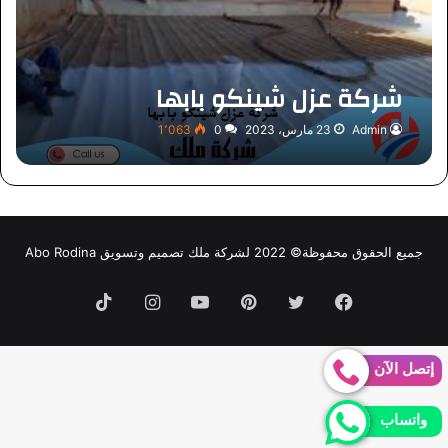
شركة عزل شينكو بابها
Admin
23 مارس، 2023
0
1٬063
جميع الحقوق محفوظة© 2022 لشركة ملك تصميم وتسويق Abo Rodina
فيسبوك
تويتر
بينتيريست
يوتيوب
انستقرام
TikTok
إتصل الآن
واتساب