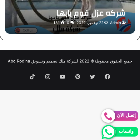
شركه عزل فوم بابها
Admin
22 نوفمبر، 2022
0
131
جميع الحقوق محفوظة© 2022 لشركة ملك تصميم وتسويق Abo Rodina
فيسبوك
تويتر
بينتيريست
يوتيوب
انستقرام
TikTok
إتصل الآن
واتساب